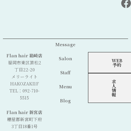
Message
Flan hair 箱崎店
Salon
WEB
福岡市東区筥松2
予約
丁目22-20
Staff
メリーライト
求
HAKOZAKI1F
人
Menu
情
TEL：092-710-
報
5515
Blog
Flan hair 新宮店
糟屋郡新宮町下府
3丁目18番1号