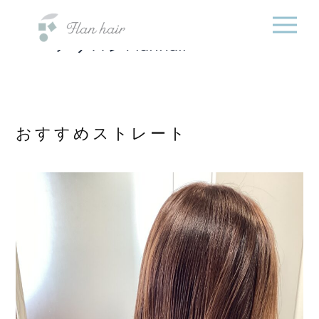
福岡県の美容室・美容
内
院・半個室オーガニック
容
ヘアサロンFlanhair
を
ス
キ
ッ
プ
おすすめストレート