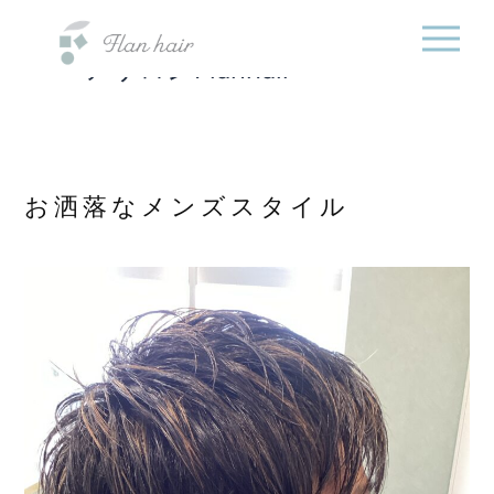
福岡県の美容室・美容
内
院・半個室オーガニック
容
ヘアサロンFlanhair
を
ス
キ
ッ
プ
お洒落なメンズスタイル