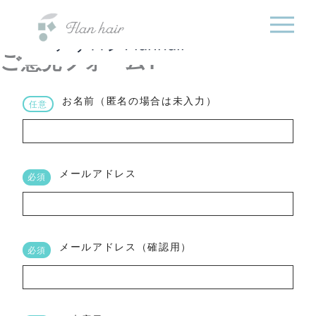
福岡県の美容室・美容
内
院・半個室オーガニック
容
ヘアサロンFlanhair
を
ご意見フォーム1
ス
キ
ッ
お名前（匿名の場合は未入力）
任意
プ
メールアドレス
必須
メールアドレス（確認用）
必須