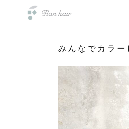
内
福岡県の美容室・美容院・半個室
容
を
ス
キ
ッ
みんなでカラーし
プ