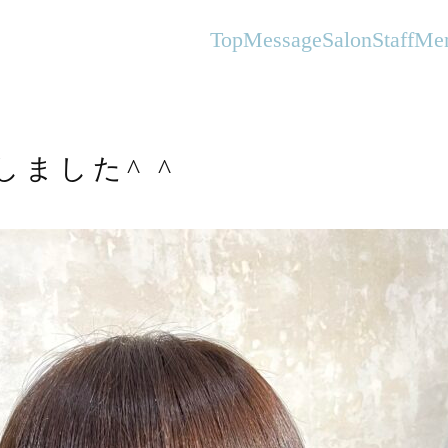
オーガニックヘアサロンFlanhair
Top
Message
Salon
Staff
Me
ました^ ^