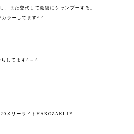
ーし、また交代して最後にシャンプーする。
カラーしてます^ ^
してます^ – ^
0メリーライトHAKOZAKI 1F