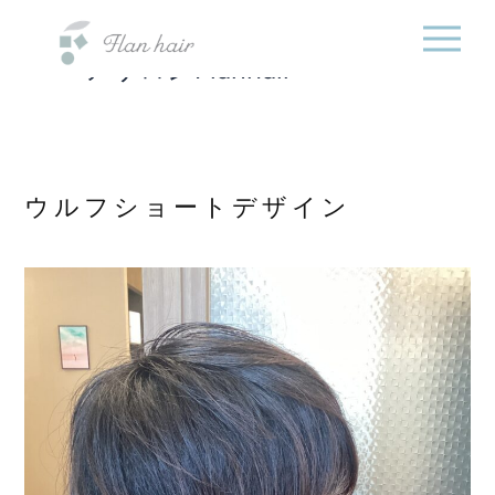
福岡県の美容室・美容
内
院・半個室オーガニック
容
ヘアサロンFlanhair
を
ス
キ
ッ
プ
ウルフショートデザイン