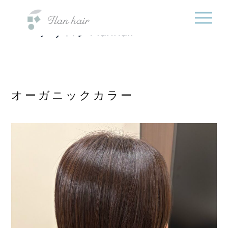
福岡県の美容室・美容
内
院・半個室オーガニック
容
ヘアサロンFlanhair
を
ス
キ
ッ
プ
オーガニックカラー