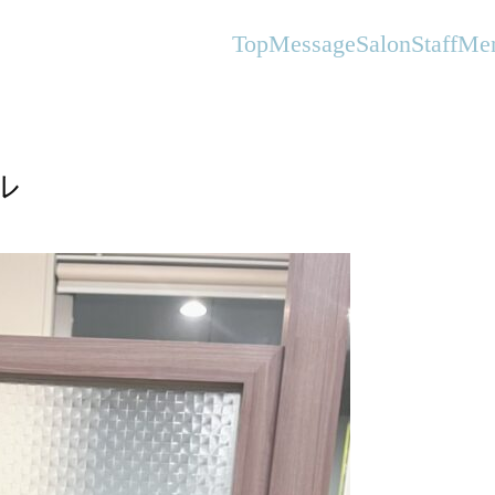
オーガニックヘアサロンFlanhair
Top
Message
Salon
Staff
Me
ル