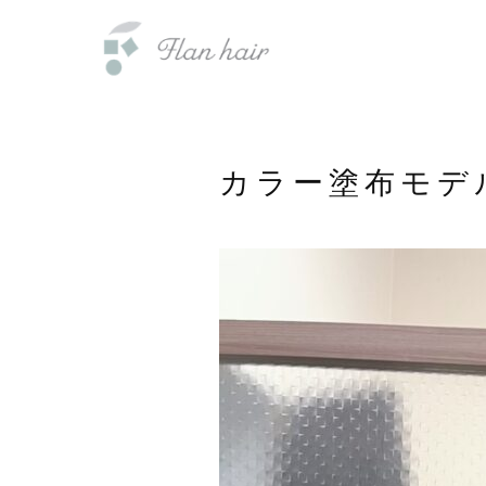
内
福岡県の美容室・美容院・半個室
容
を
ス
キ
ッ
カラー塗布モデ
プ