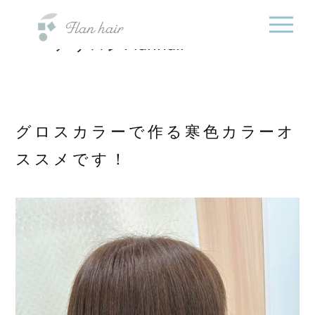
福岡県の美容室・美容
内
院・半個室オーガニック
容
ヘアサロンFlanhair
を
ス
キ
ッ
プ
グロスカラーで作る寒色カラーオ
ススメです！