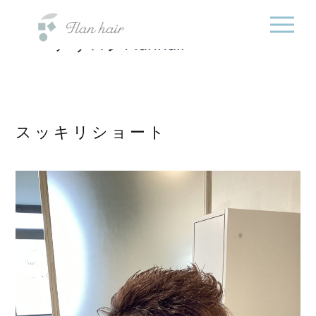
福岡県の美容室・美容
内
院・半個室オーガニック
容
ヘアサロンFlanhair
を
ス
キ
ッ
プ
スッキリショート