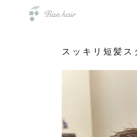
内
福岡県の美容室・美容院・半個室
容
を
ス
キ
ッ
スッキリ短髪ス
プ