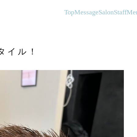
オーガニックヘアサロンFlanhair
Top
Message
Salon
Staff
Me
タイル！