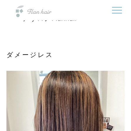
福岡県の美容室・美容
内
院・半個室オーガニック
容
ヘアサロンFlanhair
を
ス
キ
ッ
プ
ダメージレス