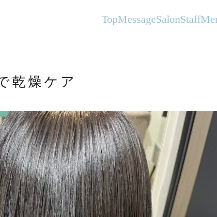
オーガニックヘアサロンFlanhair
Top
Message
Salon
Staff
Me
で乾燥ケア