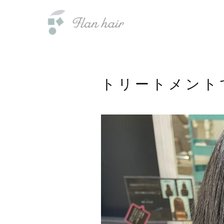
内
福岡県の美容室・美容院・半個室
容
を
ス
キ
ッ
トリートメント
プ