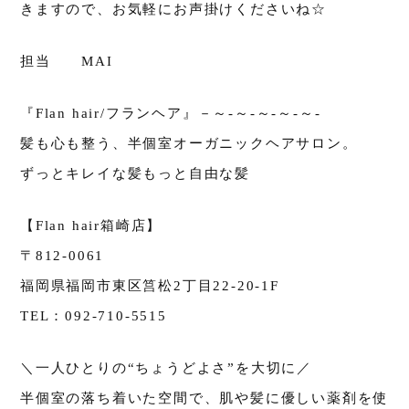
きますので、お気軽にお声掛けくださいね☆
担当 MAI
『Flan hair/フランヘア』－～-～-～-～-～-
髪も心も整う、半個室オーガニックヘアサロン。
ずっとキレイな髪もっと自由な髪
【Flan hair箱崎店】
〒812-0061
福岡県福岡市東区筥松2丁目22-20-1F
TEL：092-710-5515
＼一人ひとりの“ちょうどよさ”を大切に／
半個室の落ち着いた空間で、肌や髪に優しい薬剤を使