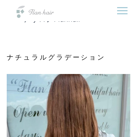
福岡県の美容室・美容
内
院・半個室オーガニック
容
ヘアサロンFlanhair
を
ス
キ
ッ
プ
ナチュラルグラデーション