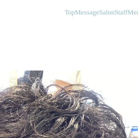
オーガニックヘアサロンFlanhair
Top
Message
Salon
Staff
Me