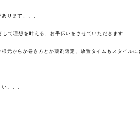
があります、、、
共有して理想を叶える、お手伝いをさせていただきます
か根元からか巻き方とか薬剤選定、放置タイムもスタイルに
さい、、、