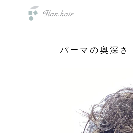
内
福岡県の美容室・美容院・半個室
容
を
ス
キ
ッ
パーマの奥深さ
プ