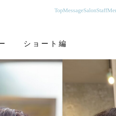
オーガニックヘアサロンFlanhair
Top
Message
Salon
Staff
Me
ヤー ショート編