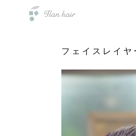
内
福岡県の美容室・美容院・半個室
容
を
ス
キ
ッ
フェイスレイ
プ