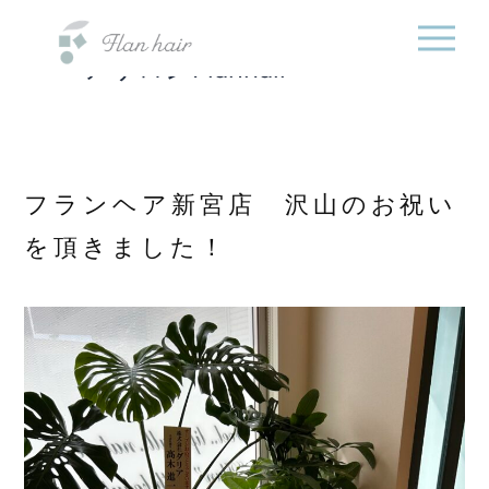
福岡県の美容室・美容
内
院・半個室オーガニック
容
ヘアサロンFlanhair
を
ス
キ
ッ
プ
フランヘア新宮店 沢山のお祝い
を頂きました！