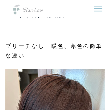
福岡県の美容室・美容
内
院・半個室オーガニック
容
ヘアサロンFlanhair
を
ス
キ
ッ
プ
ブリーチなし 暖色、寒色の簡単
な違い