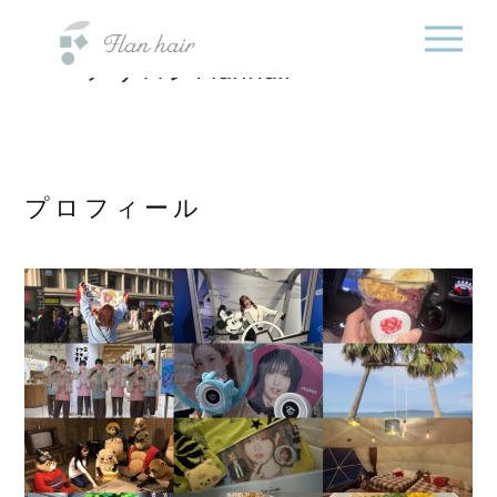
福岡県の美容室・美容
内
院・半個室オーガニック
容
ヘアサロンFlanhair
を
ス
キ
ッ
プ
プロフィール