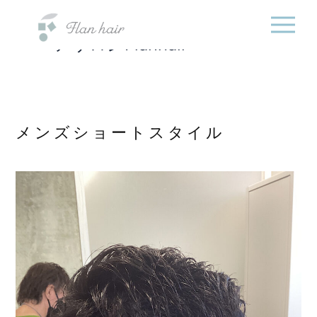
福岡県の美容室・美容
内
院・半個室オーガニック
容
ヘアサロンFlanhair
を
ス
キ
ッ
プ
メンズショートスタイル