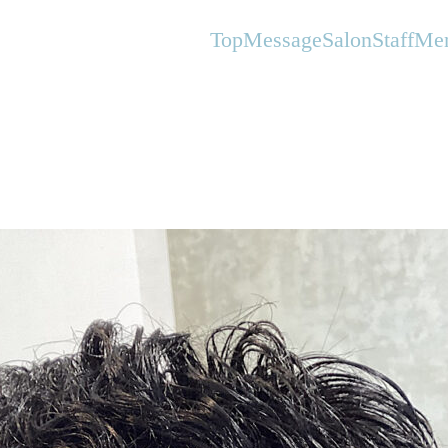
オーガニックヘアサロンFlanhair
Top
Message
Salon
Staff
Me