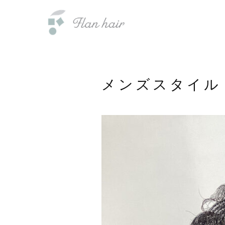
内
福岡県の美容室・美容院・半個室
容
を
ス
キ
ッ
メンズスタイル
プ