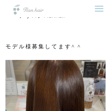
福岡県の美容室・美容
内
院・半個室オーガニック
容
ヘアサロンFlanhair
を
ス
キ
ッ
プ
モデル様募集してます^ ^