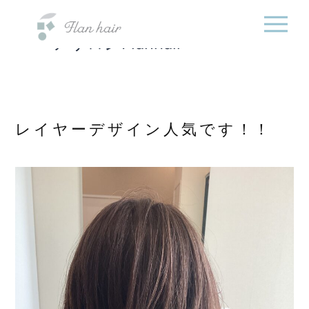
福岡県の美容室・美容
内
院・半個室オーガニック
容
ヘアサロンFlanhair
を
ス
キ
ッ
プ
レイヤーデザイン人気です！！