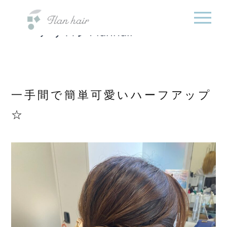
福岡県の美容室・美容
内
院・半個室オーガニック
容
ヘアサロンFlanhair
を
ス
キ
ッ
プ
一手間で簡単可愛いハーフアップ
☆