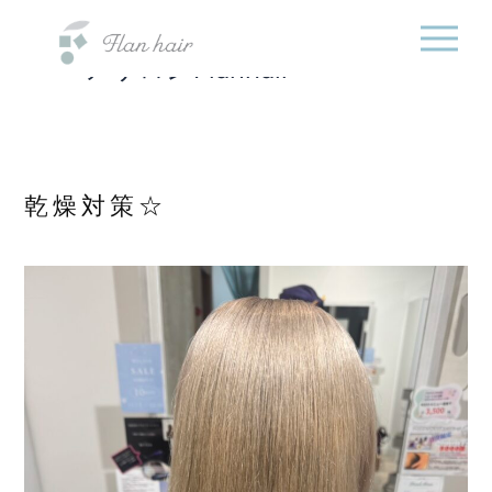
福岡県の美容室・美容
内
院・半個室オーガニック
容
ヘアサロンFlanhair
を
ス
キ
ッ
プ
乾燥対策☆