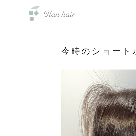
内
福岡県の美容室・美容院・半個室
容
を
ス
キ
ッ
今時のショート
プ