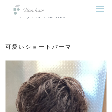
福岡県の美容室・美容
内
院・半個室オーガニック
容
ヘアサロンFlanhair
を
ス
キ
ッ
プ
可愛いショートパーマ