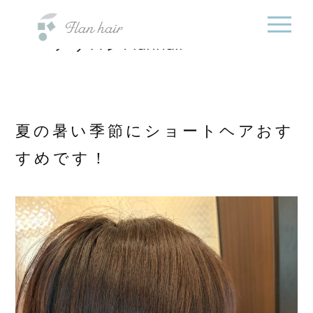
福岡県の美容室・美容
内
院・半個室オーガニック
容
ヘアサロンFlanhair
を
ス
キ
ッ
プ
夏の暑い季節にショートヘアおす
すめです！