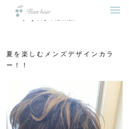
福岡県の美容室・美容
内
院・半個室オーガニック
容
ヘアサロンFlanhair
を
ス
キ
ッ
プ
夏を楽しむメンズデザインカラ
ー！！