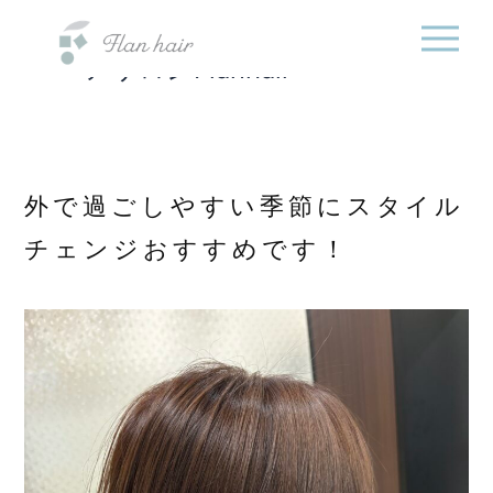
福岡県の美容室・美容
内
院・半個室オーガニック
容
ヘアサロンFlanhair
を
ス
キ
ッ
プ
外で過ごしやすい季節にスタイル
チェンジおすすめです！