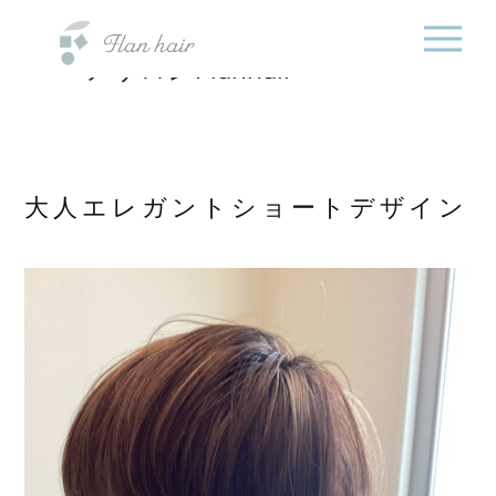
福岡県の美容室・美容
内
院・半個室オーガニック
容
ヘアサロンFlanhair
を
ス
キ
ッ
プ
大人エレガントショートデザイン