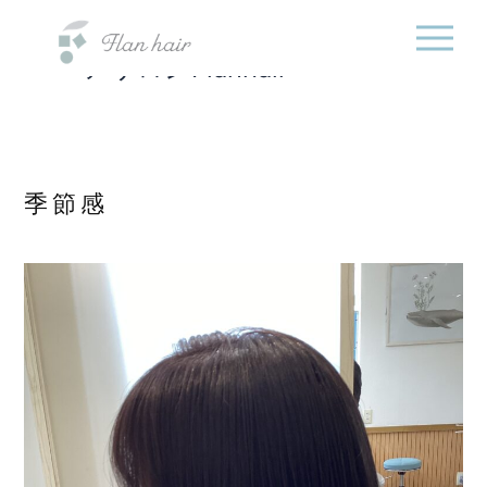
福岡県の美容室・美容
内
院・半個室オーガニック
容
ヘアサロンFlanhair
を
ス
キ
ッ
プ
季節感