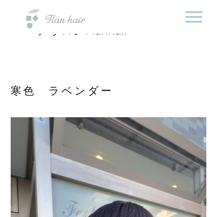
福岡県の美容室・美容
内
院・半個室オーガニック
容
ヘアサロンFlanhair
を
ス
キ
ッ
プ
寒色 ラベンダー