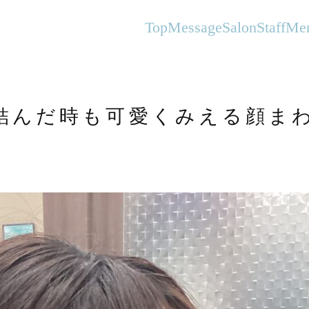
オーガニックヘアサロンFlanhair
Top
Message
Salon
Staff
Me
結んだ時も可愛くみえる顔ま