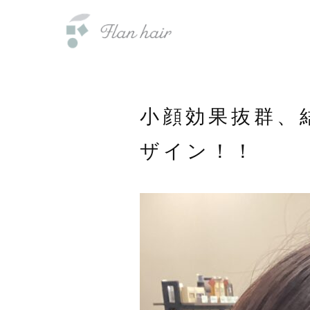
内
福岡県の美容室・美容院・半個室
容
を
ス
キ
ッ
小顔効果抜群、
プ
ザイン！！