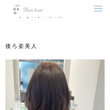
福岡県の美容室・美容
内
院・半個室オーガニック
容
ヘアサロンFlanhair
を
ス
キ
ッ
プ
後ろ姿美人