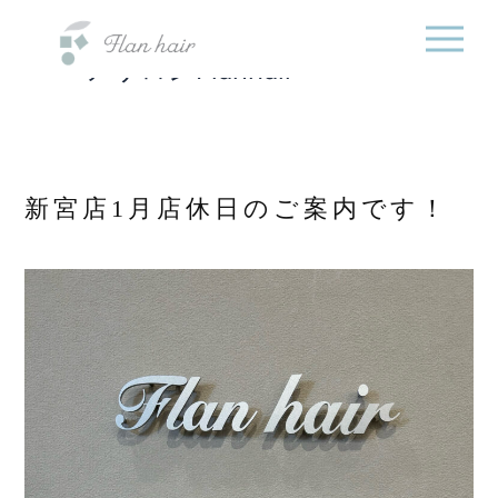
福岡県の美容室・美容
内
院・半個室オーガニック
容
ヘアサロンFlanhair
を
ス
キ
ッ
プ
新宮店1月店休日のご案内です！