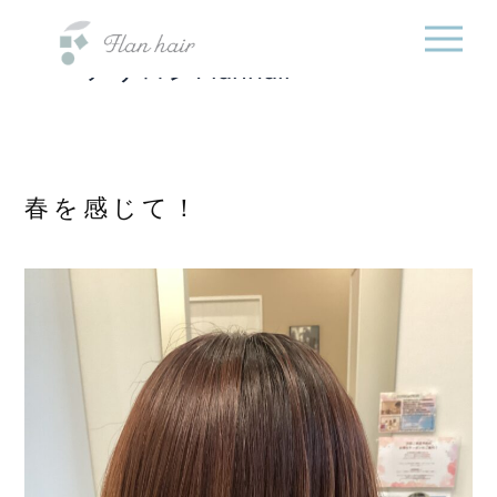
福岡県の美容室・美容
内
院・半個室オーガニック
容
ヘアサロンFlanhair
を
ス
キ
ッ
プ
春を感じて！