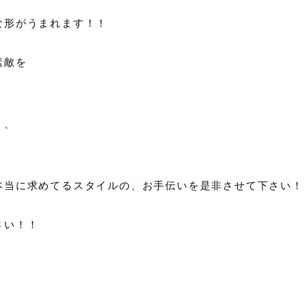
な形がうまれます！！
素敵を
、、
本当に求めてるスタイルの、お手伝いを是非させて下さい！
さい！！