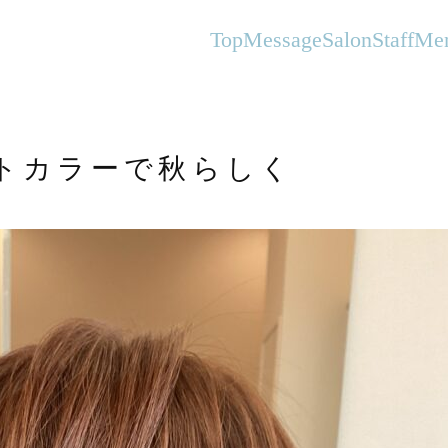
オーガニックヘアサロンFlanhair
Top
Message
Salon
Staff
Me
トカラーで秋らしく