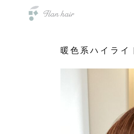
内
福岡県の美容室・美容院・半個室
容
を
ス
キ
ッ
暖色系ハイライ
プ