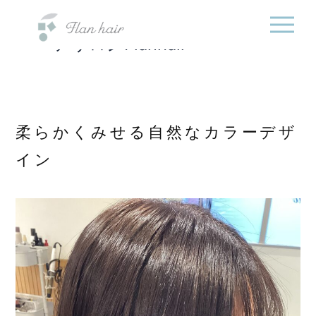
福岡県の美容室・美容
内
院・半個室オーガニック
容
ヘアサロンFlanhair
を
ス
キ
ッ
プ
柔らかくみせる自然なカラーデザ
イン