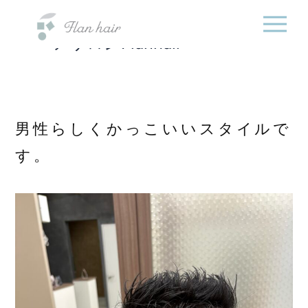
福岡県の美容室・美容
内
院・半個室オーガニック
容
ヘアサロンFlanhair
を
ス
キ
ッ
プ
男性らしくかっこいいスタイルで
す。