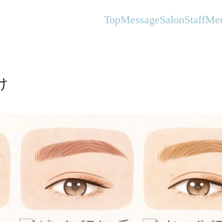
オーガニックヘアサロンFlanhair
Top
Message
Salon
Staff
Me
け