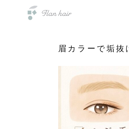
内
福岡県の美容室・美容院・半個室
容
を
ス
キ
ッ
眉カラーで垢抜
プ