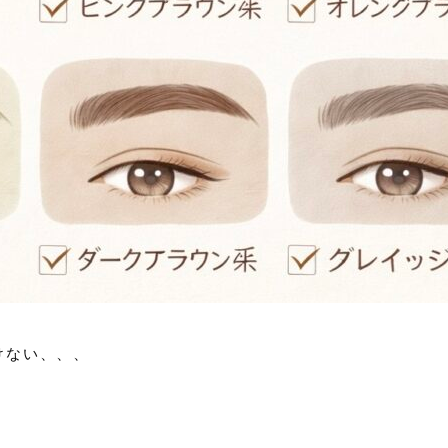
けない、、、
！