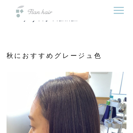
福岡県の美容室・美容
内
院・半個室オーガニック
容
ヘアサロンFlanhair
を
ス
キ
ッ
プ
秋におすすめグレージュ色