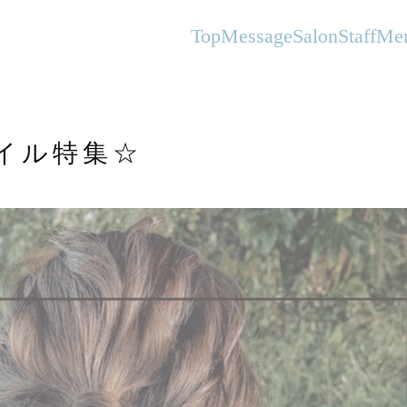
オーガニックヘアサロンFlanhair
Top
Message
Salon
Staff
Me
イル特集☆