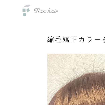
内
福岡県の美容室・美容院・半個室
容
を
ス
キ
ッ
縮毛矯正カラー
プ