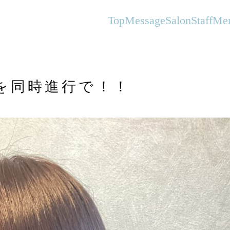
オーガニックヘアサロンFlanhair
Top
Message
Salon
Staff
Me
を同時進行で！！