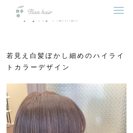
福岡県の美容室・美容
内
院・半個室オーガニック
容
ヘアサロンFlanhair
を
ス
キ
ッ
プ
若見え白髪ぼかし細めのハイライ
トカラーデザイン