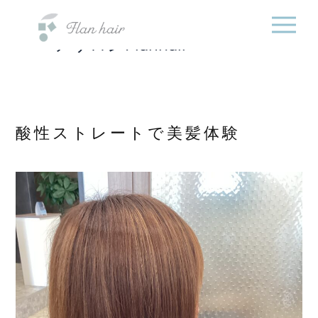
福岡県の美容室・美容
内
院・半個室オーガニック
容
ヘアサロンFlanhair
を
ス
キ
ッ
プ
酸性ストレートで美髪体験