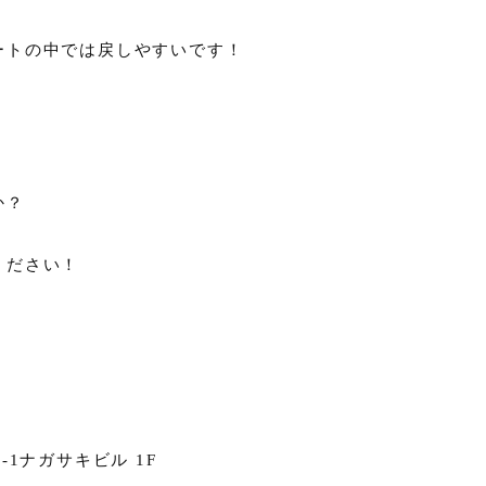
ートの中では戻しやすいです！
か？
ください！
1ナガサキビル 1F