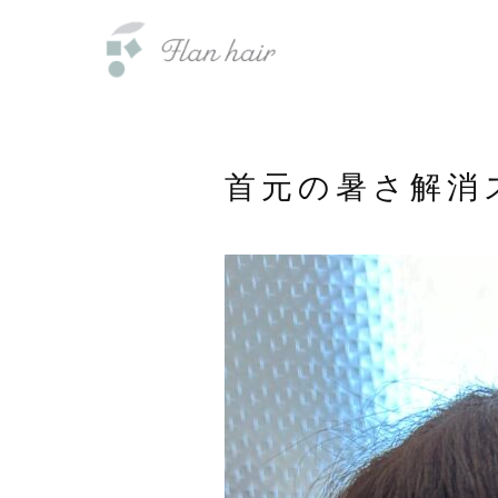
内
福岡県の美容室・美容院・半個室
容
を
ス
キ
ッ
首元の暑さ解消
プ