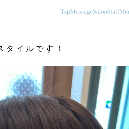
オーガニックヘアサロンFlanhair
Top
Message
Salon
Staff
Me
スタイルです！