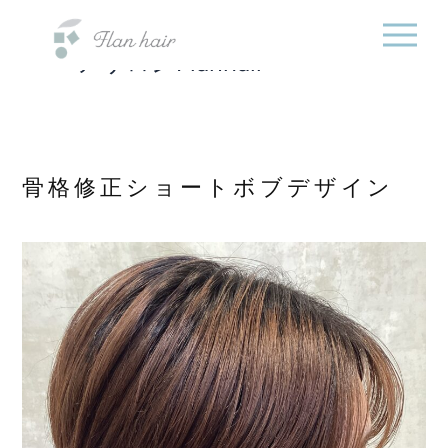
福岡県の美容室・美容
内
院・半個室オーガニック
容
ヘアサロンFlanhair
を
ス
キ
ッ
プ
骨格修正ショートボブデザイン