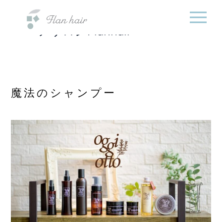
福岡県の美容室・美容
内
院・半個室オーガニック
容
ヘアサロンFlanhair
を
ス
キ
ッ
プ
魔法のシャンプー