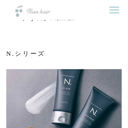
福岡県の美容室・美容
内
院・半個室オーガニック
容
ヘアサロンFlanhair
を
ス
キ
ッ
プ
N.シリーズ